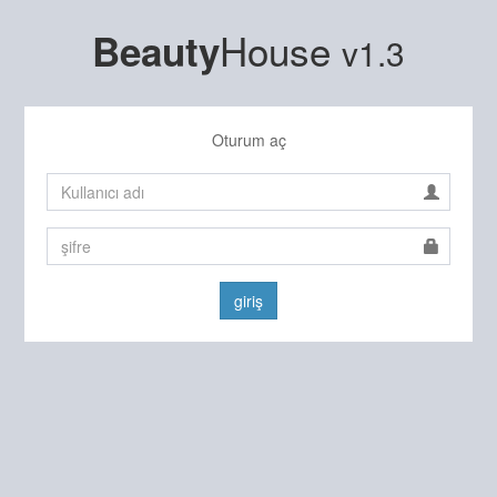
House
Beauty
v1.3
Oturum aç
giriş